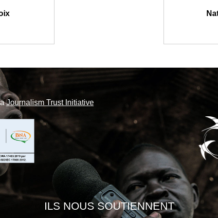
oix
Nat
la
Journalism Trust Initiative
ILS NOUS SOUTIENNENT