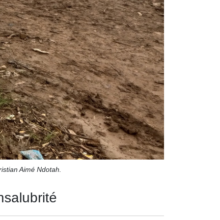
ristian Aimé Ndotah.
nsalubrité