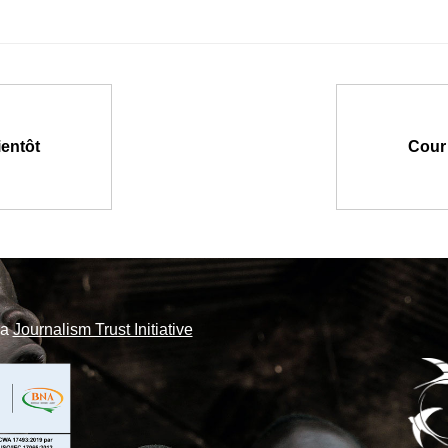
ientôt
Cour 
la
Journalism Trust Initiative