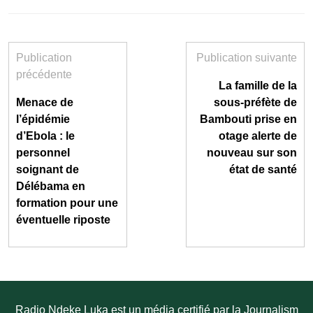
Publication
Publication suivante
précédente
La famille de la
Menace de
sous-préfète de
l’épidémie
Bambouti prise en
d’Ebola : le
otage alerte de
personnel
nouveau sur son
soignant de
état de santé
Délébama en
formation pour une
éventuelle riposte
Radio Ndeke Luka est un média certifié par la
Journalism