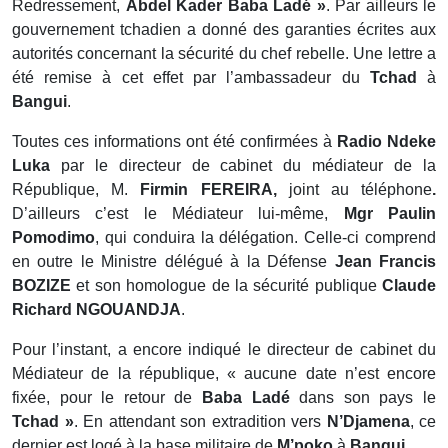
Redressement,
Abdel Kader Baba Ladé »
. Par ailleurs le
gouvernement tchadien a donné des garanties écrites aux
autorités concernant la sécurité du chef rebelle. Une lettre a
été remise à cet effet par l’ambassadeur du
Tchad
à
Bangui
.
Toutes ces informations ont été confirmées à
Radio Ndeke
Luka
par le directeur de cabinet du médiateur de la
République, M.
Firmin FEREIRA,
joint au téléphone
.
D’ailleurs c’est le Médiateur lui-même,
Mgr Paulin
Pomodimo
, qui conduira la délégation. Celle-ci comprend
en outre le Ministre délégué à la Défense
Jean Francis
BOZIZE
et son homologue de la sécurité publique
Claude
Richard NGOUANDJA
.
Pour l’instant, a encore indiqué le directeur de cabinet du
Médiateur de la république, « aucune date n’est encore
fixée, pour le retour de
Baba Ladé
dans son pays le
Tchad »
. En attendant son extradition vers
N’Djamena
, ce
dernier est logé à la base militaire de
M’poko
à
Bangui
.