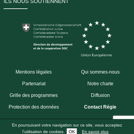
ILS NOUS SOUTIENNENT
Mentions légales
Qui sommes-nous
Partenariat
Notre charte
Grille des programmes
Diffusion
Protection des données
Contact Régie
En poursuivant votre navigation sur ce site, vous acceptez
Copyright 2026
Fondation Hirondelle
Abonnez-vous à notre chaîne WhatsApp
l'utilisation de cookies.
OK
En savoir plus