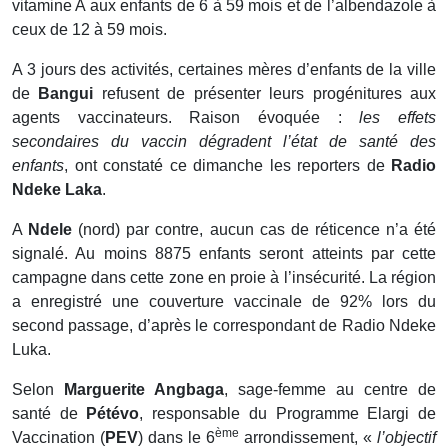
vitamine A aux enfants de 6 à 59 mois et de l’albendazole à
ceux de 12 à 59 mois.
A 3 jours des activités, certaines mères d’enfants de la ville
de
Bangui
refusent de présenter leurs progénitures aux
agents vaccinateurs. Raison évoquée :
les effets
secondaires du vaccin dégradent l’état de santé des
enfants
, ont constaté ce dimanche les reporters de
Radio
Ndeke Laka
.
A
Ndele
(nord) par contre, aucun cas de réticence n’a été
signalé. Au moins 8875 enfants seront atteints par cette
campagne dans cette zone en proie à l’insécurité. La région
a enregistré une couverture vaccinale de 92% lors du
second passage, d’après le correspondant de Radio Ndeke
Luka.
Selon
Marguerite Angbaga
, sage-femme au centre de
santé de
Pétévo
, responsable du Programme Elargi de
ème
Vaccination (
PEV
) dans le 6
arrondissement, «
l’objectif