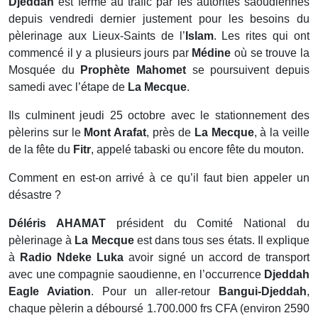
Djeddah
est fermé au trafic par les autorités saoudiennes
depuis vendredi dernier justement pour les besoins du
pèlerinage aux Lieux-Saints de l’
Islam
. Les rites qui ont
commencé il y a plusieurs jours par
Médine
où se trouve la
Mosquée du
Prophète Mahomet
se poursuivent depuis
samedi avec l’étape de
La Mecque
.
Ils culminent jeudi 25 octobre avec le stationnement des
pèlerins sur le
Mont Arafat
, près de
La Mecque
, à la veille
de la fête du
Fitr
, appelé tabaski ou encore fête du mouton.
Comment en est-on arrivé à ce qu’il faut bien appeler un
désastre ?
Déléris AHAMAT
président du Comité National du
pèlerinage à
La Mecque
est dans tous ses états. Il explique
à
Radio Ndeke Luka
avoir signé un accord de transport
avec une compagnie saoudienne, en l’occurrence
Djeddah
Eagle Aviation
. Pour un aller-retour
Bangui-Djeddah
,
chaque pèlerin a déboursé 1.700.000 frs CFA (environ 2590