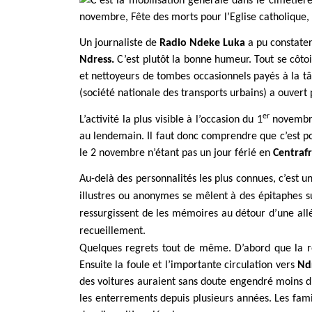
C’est la mobilisation générale dans le cimetièr
novembre, Fête des morts pour l’Eglise catholique, i
Un journaliste de
Radio Ndeke Luka
a pu constater
Ndress.
C’est plutôt la bonne humeur. Tout se côtoi
et nettoyeurs de tombes occasionnels payés à la t
(société nationale des transports urbains) a ouvert 
er
L’activité la plus visible à l’occasion du 1
novembre 
au lendemain. Il faut donc comprendre que c’est pou
le 2 novembre n’étant pas un jour férié en
Centraf
Au-delà des personnalités les plus connues, c’est u
illustres ou anonymes se mêlent à des épitaphes s
ressurgissent de les mémoires au détour d’une all
recueillement.
Quelques regrets tout de même. D’abord que la rou
Ensuite la foule et l’importante circulation vers
Nd
des voitures auraient sans doute engendré moins d’
les enterrements depuis plusieurs années. Les fami