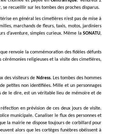
ournée chômée et payée en
Centrafrique
. Vendredi 2
r, se recueillir sur les tombes des proches disparus.
érise en général les cimetières n’est pas de mise à
illes, marchands de fleurs, taxis, motos, jardiniers
eurs d’aventure, simples curieux. Même la
SONATU
,
gique renvoie la commémoration des fidèles défunts
 cérémonies religieuses et la visite des cimetières,
ux des visiteurs de
Ndress
. Les tombes des hommes
e petites non identifiées. Mille et un personnages
as de le dire, est un véritable lieu de mémoire et de
éfection en prévision de ces deux jours de visite.
police municipale. Canaliser le flux des personnes et
ue la mairie ne dispose toujours de corbillard pour
peuvent alors que les cortèges funèbres obéissent à