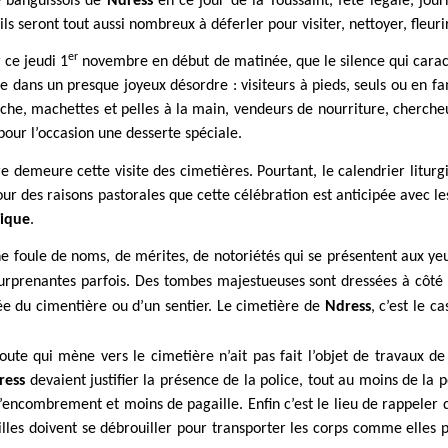
e banguissois de
Ndress
en ce jour de la Toussaint, fête légale, j
ls seront tout aussi nombreux à déferler pour visiter, nettoyer, fleuri
er
 ce jeudi 1
novembre en début de matinée, que le silence qui caract
e dans un presque joyeux désordre : visiteurs à pieds, seuls ou en fam
âche, machettes et pelles à la main, vendeurs de nourriture, cherch
pour l’occasion une desserte spéciale.
demeure cette visite des cimetières. Pourtant, le calendrier litur
r des raisons pastorales que cette célébration est anticipée avec les
rique
.
ne foule de noms, de mérites, de notoriétés qui se présentent aux ye
urprenantes parfois. Des tombes majestueuses sont dressées à côté d
ée du cimentière ou d’un sentier. Le cimetière de
Ndress
, c’est le c
te qui mène vers le cimetière n’ait pas fait l’objet de travaux de r
ress
devaient justifier la présence de la police, tout au moins de la 
encombrement et moins de pagaille. Enfin c’est le lieu de rappeler q
lles doivent se débrouiller pour transporter les corps comme elles 