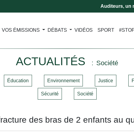
Auditeurs, un m
VOS ÉMISSIONS
DÉBATS
VIDÉOS
SPORT
#STO
ACTUALITÉS
Société
Éducation
Environnement
Justice
P
Sécurité
Société
fracture des bras de 2 enfants au q