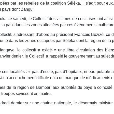
ées par les rebelles de la coalition Séléka. Il s’agit pour eu
du pays dont Bangui.
 ce samedi, le Collectif des victimes de ces crises ont ainsi 
f de la paix dans les zones affectées par ces évènements malheur
lectif, s’adressant d’abord au président François Bozizé, ce de
sécurité dans les zones occupées par Séléka dont la région de la 
angaye, le collectif a exigé « une libre circulation des bi
janvier denier, le Collectif a rappelé le gouvernement au sujet d
pé ces localités : « pas d’école, pas d’hôpitaux, ni eau potable
 à un accouchement difficile dû à un manque de médicaments et 
ones de la région de Bambari aux autorités du pays a coïncidé
troupes sévissent en maitre.
di dernier sur une chaine nationale, le désormais ministre 