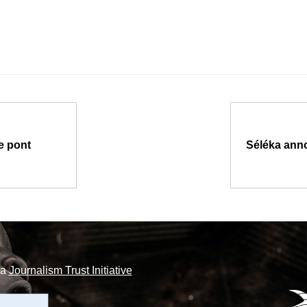
e pont
Séléka ann
la
Journalism Trust Initiative