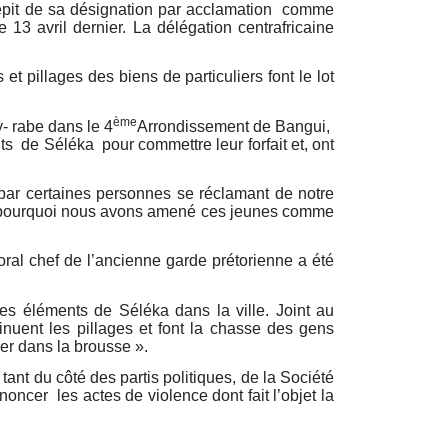
 dépit de sa désignation par acclamation comme
13 avril dernier. La délégation centrafricaine
t pillages des biens de particuliers font le lot
ème
y- rabe dans le 4
Arrondissement de Bangui,
s de Séléka pour commettre leur forfait et, ont
s par certaines personnes se réclamant de notre
à pourquoi nous avons amené ces jeunes comme
oral chef de l’ancienne garde prétorienne a été
es éléments de Séléka dans la ville. Joint au
nuent les pillages et font la chasse des gens
ier dans la brousse ».
ant du côté des partis politiques, de la Société
ncer les actes de violence dont fait l’objet la