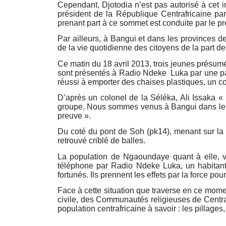
Cependant, Djotodia n’est pas autorisé à cet 
président de la République Centrafricaine par
prenant part à ce sommet est conduite par le pr
Par ailleurs, à Bangui et dans les provinces de
de la vie quotidienne des citoyens de la part de
Ce matin du 18 avril 2013, trois jeunes présumés
sont présentés à Radio Ndeke Luka par une patr
réussi à emporter des chaises plastiques, un co
D’après un colonel de la Séléka, Ali Issaka « 
groupe. Nous sommes venus à Bangui dans le 
preuve ».
Du coté du pont de Soh (pk14), menant sur la r
retrouvé criblé de balles.
La population de Ngaoundaye quant à elle, vi
téléphone par Radio Ndeke Luka, un habitant 
fortunés. Ils prennent les effets par la force po
Face à cette situation que traverse en ce momen
civile, des Communautés religieuses de Centraf
population centrafricaine à savoir : les pillages