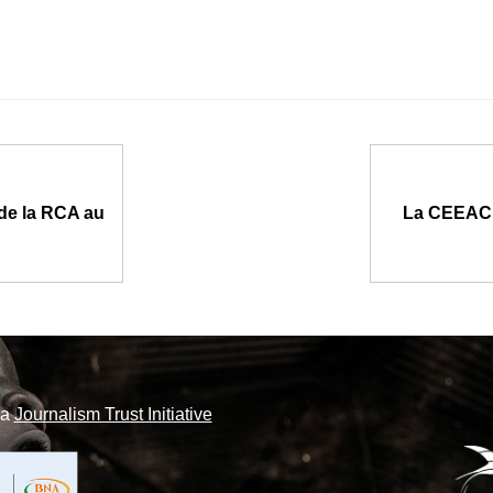
 de la RCA au
La CEEAC l
la
Journalism Trust Initiative