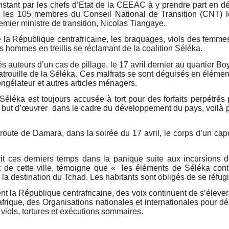
instant par les chefs d’Etat de la CEEAC à y prendre part en
 les 105 membres du Conseil National de Transition (CNT) le 
emier ministre de transition, Nicolas Tiangaye.
 la République centrafricaine, les braquages, viols des femmes e
s hommes en treillis se réclamant de la coalition Séléka.
 auteurs d’un cas de pillage, le 17 avril dernier au quartier Bo
ouille de la Séléka. Ces malfrats se sont déguisés en élément
ngélateur et autres articles ménagers.
Séléka est toujours accusée à tort pour des forfaits perpétré
but d’œuvrer dans le cadre du développement du pays, voil
oute de Damara, dans la soirée du 17 avril, le corps d’un cap
t ces derniers temps dans la panique suite aux incursions d
de cette ville, témoigne que « les éléments de Séléka conti
ur la destination du Tchad. Les habitants sont obligés de se réfug
t la République centrafricaine, des voix continuent de s’élever t
rique, des Organisations nationales et internationales pour déno
, viols, tortures et exécutions sommaires.