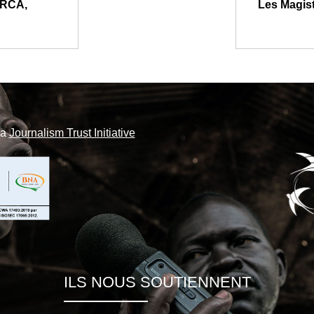
n RCA,
Les Magist
la
Journalism Trust Initiative
ILS NOUS SOUTIENNENT