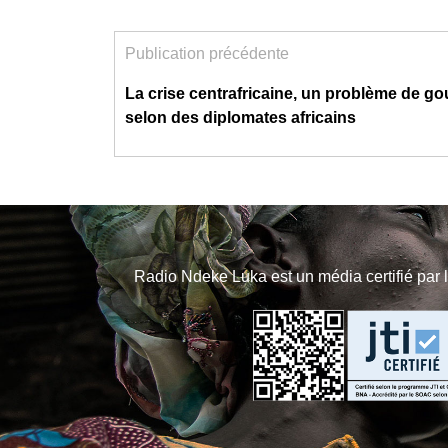
Publication précédente
La crise centrafricaine, un problème de g
selon des diplomates africains
Radio Ndeke Luka est un média certifié par 