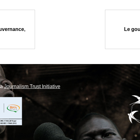
ouvernance,
Le gou
la
Journalism Trust Initiative