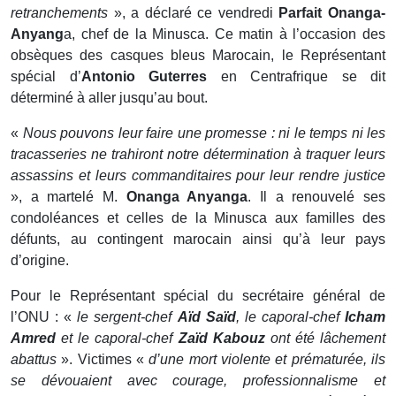
retranchements
», a déclaré ce vendredi
Parfait Onanga-
Anyang
a, chef de la Minusca. Ce matin à l’occasion des
obsèques des casques bleus Marocain, le Représentant
spécial d’
Antonio Guterres
en Centrafrique se dit
déterminé à aller jusqu’au bout.
«
Nous pouvons leur faire une promesse : ni le temps ni les
tracasseries ne trahiront notre détermination à traquer leurs
assassins et leurs commanditaires pour leur rendre justice
», a martelé M.
Onanga Anyanga
. Il a renouvelé ses
condoléances et celles de la Minusca aux familles des
défunts, au contingent marocain ainsi qu’à leur pays
d’origine.
Pour le Représentant spécial du secrétaire général de
l’ONU : «
le sergent-chef
Aïd Saïd
, le caporal-chef
Icham
Amred
et le caporal-chef
Zaïd Kabouz
ont été lâchement
abattus
». Victimes «
d’une mort violente et prématurée, ils
se dévouaient avec courage, professionnalisme et