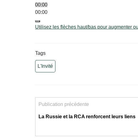
00:00
00:00
Utilisez les flèches haut/bas pour augmenter o
Tags
L'Invité
Publication précédente
La Russie et la RCA renforcent leurs liens