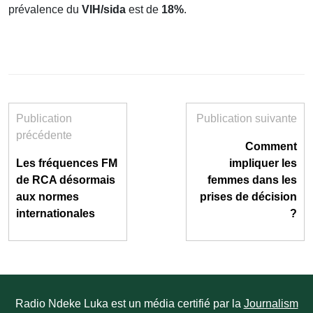
prévalence du
VIH/sida
est de
18%
.
Publication
Publication suivante
précédente
Comment
Les fréquences FM
impliquer les
de RCA désormais
femmes dans les
aux normes
prises de décision
internationales
?
Radio Ndeke Luka est un média certifié par la
Journalism