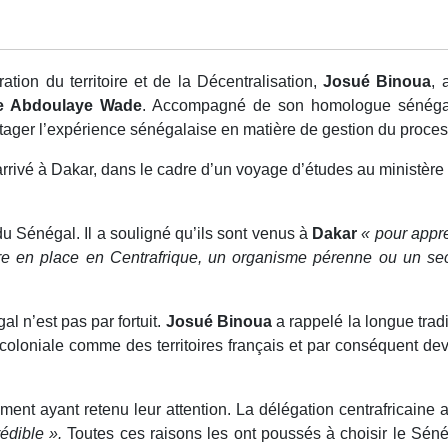
ration du territoire et de la Décentralisation,
Josué Binoua
, 
e Abdoulaye Wade
. Accompagné de son homologue sénégal
rtager l’expérience sénégalaise en matière de gestion du proces
ivé à Dakar, dans le cadre d’un voyage d’études au ministère ch
 du Sénégal. Il a souligné qu’ils sont venus à
Dakar
« pour appr
ttre en place en Centrafrique, un organisme pérenne ou un se
al n’est pas par fortuit.
Josué Binoua
a rappelé la longue trad
loniale comme des territoires français et par conséquent devan
ument ayant retenu leur attention. La délégation centrafricaine a
rédible ».
Toutes ces raisons les ont poussés à choisir le Séné