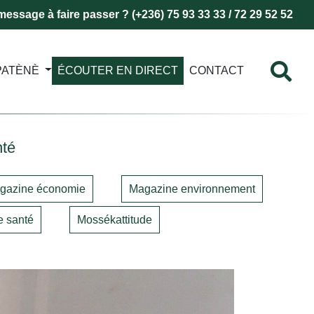
essage à faire passer ? (+236) 75 93 33 33 / 72 29 52 52
PATÈNÈ
ÉCOUTER EN DIRECT
CONTACT
nté
gazine économie
Magazine environnement
 santé
Mossékattitude