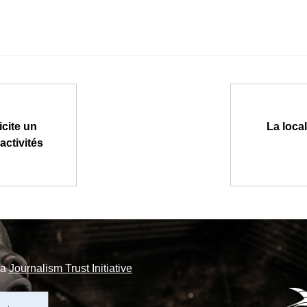
icite un
La loca
activités
la
Journalism Trust Initiative