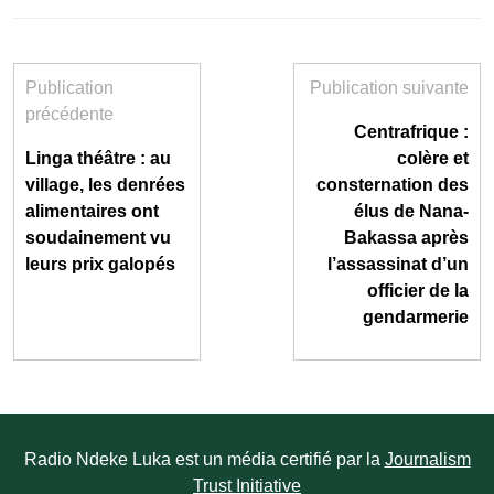
Publication
Publication suivante
précédente
Centrafrique :
Linga théâtre : au
colère et
village, les denrées
consternation des
alimentaires ont
élus de Nana-
soudainement vu
Bakassa après
leurs prix galopés
l’assassinat d’un
officier de la
gendarmerie
Radio Ndeke Luka est un média certifié par la
Journalism
Trust Initiative