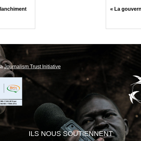
 blanchiment
« La gouver
la
Journalism Trust Initiative
ILS NOUS SOUTIENNENT