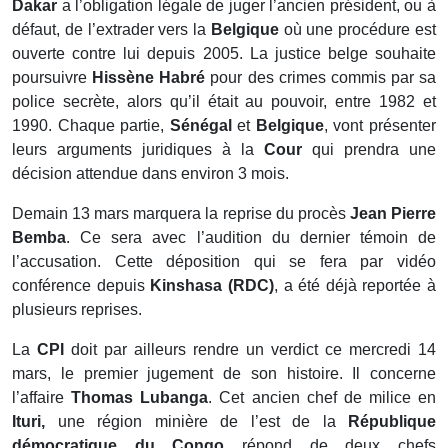
Dakar
a l’obligation légale de juger l’ancien président, ou à
défaut, de l’extrader vers la
Belgique
où une procédure est
ouverte contre lui depuis 2005. La justice belge souhaite
poursuivre
Hissène Habré
pour des crimes commis par sa
police secrète, alors qu’il était au pouvoir, entre 1982 et
1990. Chaque partie,
Sénégal
et
Belgique
, vont présenter
leurs arguments juridiques à la
Cour
qui prendra une
décision attendue dans environ 3 mois.
Demain 13 mars marquera la reprise du procès
Jean Pierre
Bemba
. Ce sera avec l’audition du dernier témoin de
l’accusation. Cette déposition qui se fera par vidéo
conférence depuis
Kinshasa (RDC)
, a été déjà reportée à
plusieurs reprises.
La
CPI
doit par ailleurs rendre un verdict ce mercredi 14
mars, le premier jugement de son histoire. Il concerne
l’affaire
Thomas Lubanga
. Cet ancien chef de milice en
Ituri,
une région minière de l’est de la
République
démocratique du Congo
répond de deux chefs