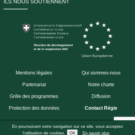
ILS NOUS SOUTIENNENT
Mentions légales
Qui sommes-nous
Partenariat
Notre charte
Grille des programmes
Diffusion
Protection des données
Contact Régie
En poursuivant votre navigation sur ce site, vous acceptez
Copyright 2026
Fondation Hirondelle
Abonnez-vous à notre chaîne WhatsApp
l'utilisation de cookies.
OK
En savoir plus