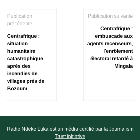
Publication
Publication suivante
précédente
Centrafrique :
Centrafrique :
embuscade aux
situation
agents recenseurs,
humanitaire
l’enrôlement
catastrophique
électoral retardé à
après des
Mingala
incendies de
villages près de
Bozoum
Radio Ndeke Luka est un média certifié par la
Journalism
Trust Initiative