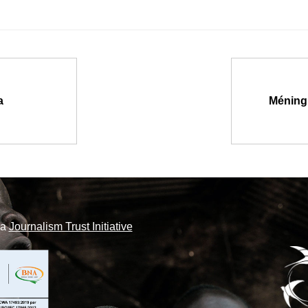
a
Méningi
la
Journalism Trust Initiative