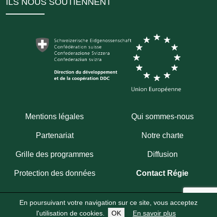
ILS NOUS SOUTIENNENT
Mentions légales
Qui sommes-nous
Partenariat
Notre charte
Grille des programmes
Diffusion
Protection des données
Contact Régie
En poursuivant votre navigation sur ce site, vous acceptez
Copyright 2026
Fondation Hirondelle
Abonnez-vous à notre chaîne WhatsApp
l'utilisation de cookies.
OK
En savoir plus