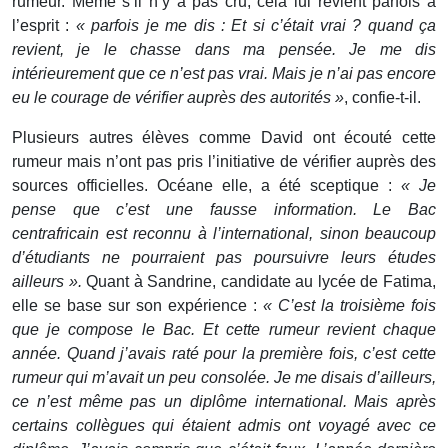
rumeur. Même s’il n’y a pas cru, cela lui revient parfois à
l’esprit :
« parfois je me dis : Et si c’était vrai ? quand ça
revient, je le chasse dans ma pensée. Je me dis
intérieurement que ce n’est pas vrai. Mais je n’ai pas encore
eu le courage de vérifier auprès des autorités »
, confie-t-il.
Plusieurs autres élèves comme David ont écouté cette
rumeur mais n’ont pas pris l’initiative de vérifier auprès des
sources officielles. Océane elle, a été sceptique :
« Je
pense que c’est une fausse information. Le Bac
centrafricain est reconnu à l’international, sinon beaucoup
d’étudiants ne pourraient pas poursuivre leurs études
ailleurs ».
Quant à Sandrine, candidate au lycée de Fatima,
elle se base sur son expérience :
« C’est la troisième fois
que je compose le Bac. Et cette rumeur revient chaque
année. Quand j’avais raté pour la première fois, c’est cette
rumeur qui m’avait un peu consolée. Je me disais d’ailleurs,
ce n’est même pas un diplôme international. Mais après
certains collègues qui étaient admis ont voyagé avec ce