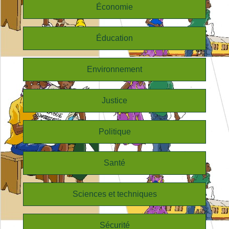
Économie
Éducation
Environnement
Justice
Politique
Santé
Sciences et techniques
Sécurité