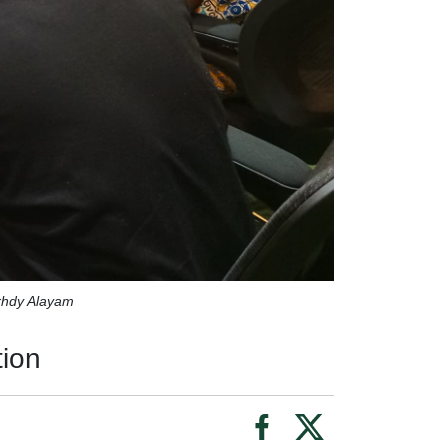
arhdy Alayam
tion