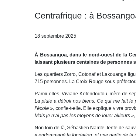
Centrafrique : à Bossangoa
18 septembre 2025
À Bossangoa, dans le nord-ouest de la Cent
laissant plusieurs centaines de personnes s
Les quartiers Zorro, Cotonaf et Lakouanga figur
715 personnes. La Croix-Rouge sous-préfectora
Parmi elles, Viviane Kofendoutou, mère de sept 
La pluie a détruit nos biens. Ce qui me fait l
l’école »,
confie-t-elle. Elle explique vivre pro
Mais je n’ai pas les moyens de louer ailleurs »
Non loin de là, Sébastien Namfei tente de sauver
a endommagé la fondation, et une partie de la 