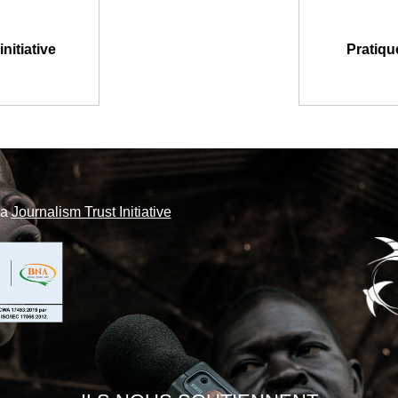
nitiative
Pratiqu
la
Journalism Trust Initiative