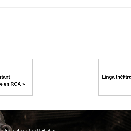
rtant
Linga théâtr
ge en RCA »
la
Journalism Trust Initiative