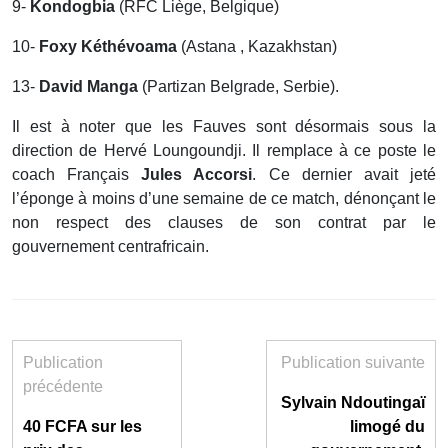
9-
Kondogbia
(RFC Liège, Belgique)
10-
Foxy Kéthévoama
(Astana , Kazakhstan)
13-
David Manga
(Partizan Belgrade, Serbie).
Il est à noter que les Fauves sont désormais sous la
direction de Hervé Loungoundji. Il remplace à ce poste le
coach Français
Jules Accorsi
. Ce dernier avait jeté
l’éponge à moins d’une semaine de ce match, dénonçant le
non respect des clauses de son contrat par le
gouvernement centrafricain.
Publication
Publication suivante
précédente
Sylvain Ndoutingaï
40 FCFA sur les
limogé du