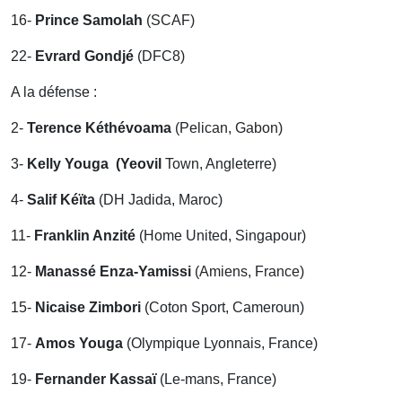
16-
Prince Samolah
(SCAF)
22-
Evrard Gondjé
(DFC8)
A la défense :
2-
Terence Kéthévoama
(Pelican, Gabon)
3-
Kelly Youga (Yeovil
Town, Angleterre)
4-
Salif Kéïta
(DH Jadida, Maroc)
11-
Franklin Anzité
(Home United, Singapour)
12-
Manassé Enza-Yamissi
(Amiens, France)
15-
Nicaise Zimbori
(Coton Sport, Cameroun)
17-
Amos Youga
(Olympique Lyonnais, France)
19-
Fernander Kassaï
(Le-mans, France)