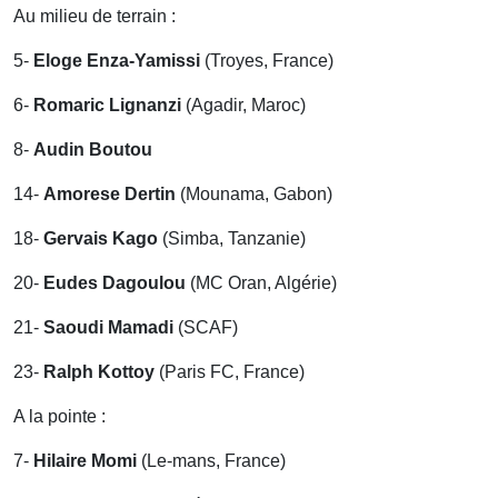
Au milieu de terrain :
5-
Eloge Enza-Yamissi
(Troyes, France)
6-
Romaric Lignanzi
(Agadir, Maroc)
8-
Audin Boutou
14-
Amorese Dertin
(Mounama, Gabon)
18-
Gervais Kago
(Simba, Tanzanie)
20-
Eudes Dagoulou
(MC Oran, Algérie)
21-
Saoudi Mamadi
(SCAF)
23-
Ralph Kottoy
(Paris FC, France)
A la pointe :
7-
Hilaire Momi
(Le-mans, France)