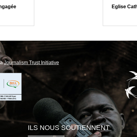
 engagée
Eglise Cath
la
Journalism Trust Initiative
ILS NOUS SOUTIENNENT