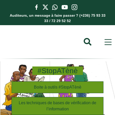
Auditeurs, un message à faire passer ? (+236) 75 93 33
33 / 72 29 52 52
#StopATènè
Boite à outils #StopATènè
Les techniques de bases de vérification de
l’information