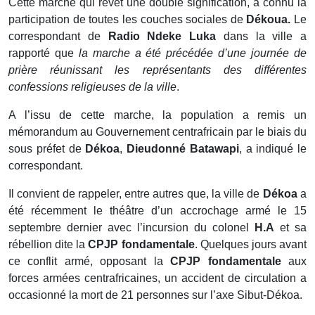
Cette marche qui revêt une double signification, a connu la
participation de toutes les couches sociales de
Dékoua.
Le
correspondant de
Radio Ndeke Luka
dans la ville
a
rapporté que
la marche a été précédée d’une journée de
prière réunissant les représentants des différentes
confessions religieuses de la ville
.
A l’issu de cette marche, la population a remis un
mémorandum au Gouvernement centrafricain par le biais du
sous préfet de
Dékoa
,
Dieudonné Batawapi
, a indiqué le
correspondant.
Il convient de rappeler, entre autres que, la ville de
Dékoa
a
été récemment le théâtre d’un accrochage armé le 15
septembre dernier avec l’incursion du colonel
H.A
et sa
rébellion dite la
CPJP fondamentale
. Quelques jours avant
ce conflit armé, opposant la
CPJP fondamentale
aux
forces armées centrafricaines, un accident de circulation a
occasionné la mort de 21 personnes sur l’axe Sibut-Dékoa.