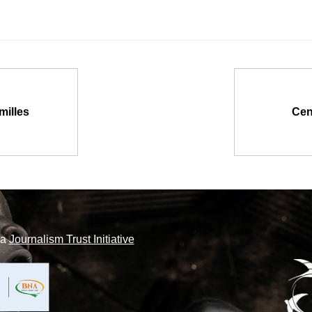
milles
Cent
la
Journalism Trust Initiative