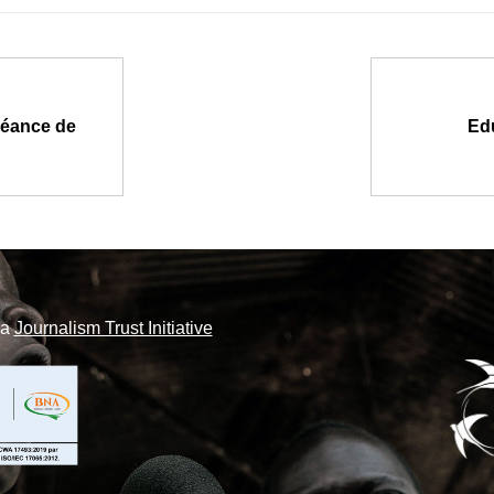
héance de
Edu
la
Journalism Trust Initiative