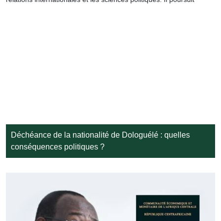
Déchéance de la nationalité de Dologuélé : quelles
conséquences politiques ?