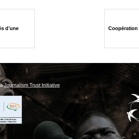
és d’une
Coopération 
la
Journalism Trust Initiative