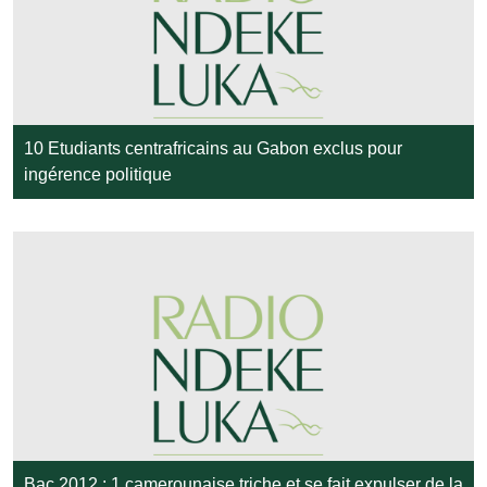
10 Etudiants centrafricains au Gabon exclus pour
ingérence politique
Bac 2012 : 1 camerounaise triche et se fait expulser de la