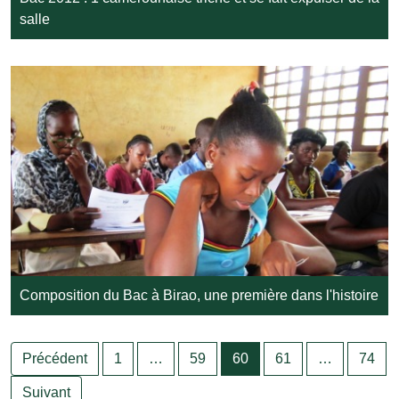
salle
Composition du Bac à Birao, une première dans l'histoire
Précédent
1
…
59
60
61
…
74
Suivant